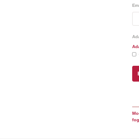
Em
Ada
Ada
Mod
fog