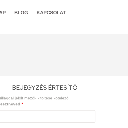
AP
BLOG
KAPCSOLAT
BEJEGYZÉS ÉRTESÍTŐ
sillaggal jelölt mezők kitöltése kötelező
resztneved
*